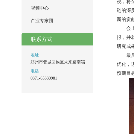
视，将
视频中心
链的深
新的贡
产业专家团
会
报，并
联系方式
研究成
地址：
最
郑州市管城回族区未来路南端
优化，
电话：
预期目
0371-65330981